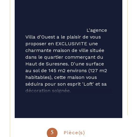
                                        L'agence 
Villa d'Ouest a le plaisir de vous 
proposer en EXCLUSIVITE une 
charmante maison de ville située 
dans le quartier commerçant du 
Haut de Suresnes. D'une surface 
au sol de 145 m2 environs (127 m2 
habitables), cette maison vous 
séduira pour son esprit 'Loft' et sa 
décoration soignée. 
Au rez de chaussée, sur un 
plateau de 36 m2, vous 
découvrirez un salon cosy avec 
Poêle à bois et sa cuisine séparée 
par une verrière. En souplex, un 
autre salon télé de 23 m2 avec une 
Pièce(s)
5