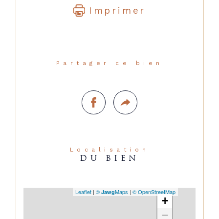
Imprimer
Partager ce bien
Localisation
DU BIEN
Leaflet
|
©
Maps
|
© OpenStreetMap
Jawg
+
−