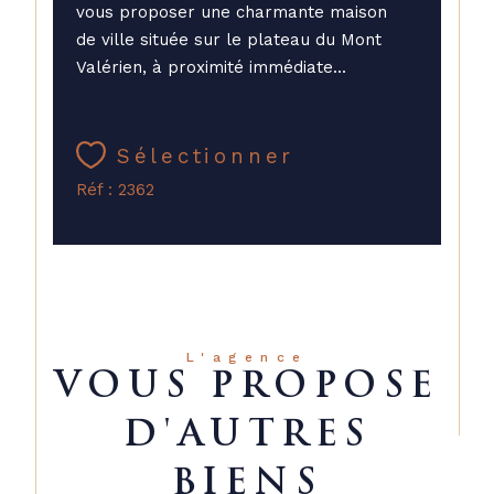
vous proposer une charmante maison
de ville située sur le plateau du Mont
Valérien, à proximité immédiate...
Sélectionner
Réf : 2362
L'agence
VOUS PROPOSE
D'AUTRES
BIENS