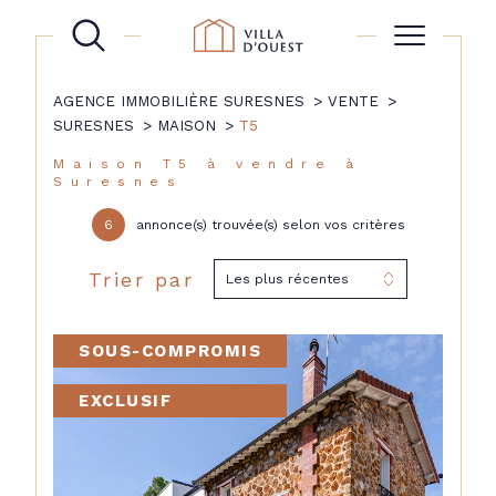
AGENCE IMMOBILIÈRE SURESNES
VENTE
SURESNES
MAISON
T5
Maison T5 à vendre à
Suresnes
6
annonce(s) trouvée(s) selon vos critères
Trier par
Les plus récentes
SOUS-COMPROMIS
EXCLUSIF