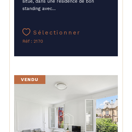
situé, dans une résidence de bon
standing avec...
Sélectionner
Réf : 2170
VENDU