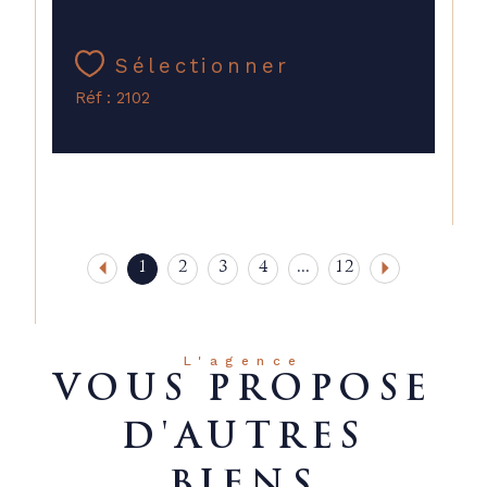
Sélectionner
Réf : 2102
1
2
3
4
...
12
L'agence
VOUS PROPOSE
D'AUTRES
BIENS