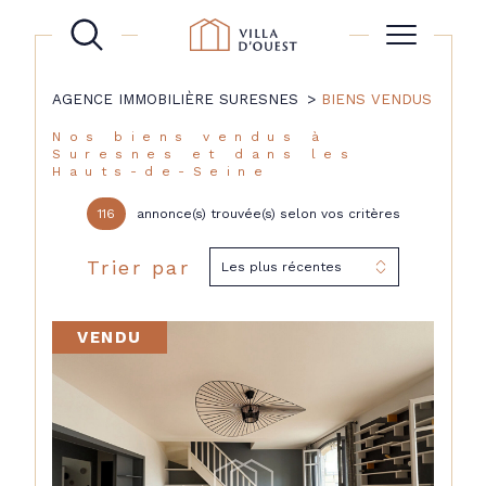
AGENCE IMMOBILIÈRE SURESNES
BIENS VENDUS
Nos biens vendus à
Suresnes et dans les
Hauts-de-Seine
116
annonce(s) trouvée(s) selon vos critères
Trier par
Les plus récentes
VENDU