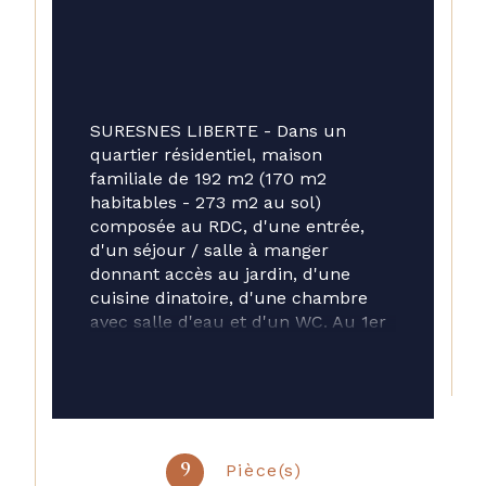
SURESNES LIBERTE - Dans un 
quartier résidentiel, maison 
familiale de 192 m2 (170 m2 
habitables - 273 m2 au sol) 
composée au RDC, d'une entrée, 
d'un séjour / salle à manger 
donnant accès au jardin, d'une 
cuisine dinatoire, d'une chambre 
avec salle d'eau et d'un WC. Au 1er 
étage, de quatre chambres, d'une 
salle de bains, d'une salle de 
douche et d'un WC.  Au 2ème 
étage, d'une chambre et d'une 
grande pièce de vie (Bureau, salle 
de jeux). 
Pièce(s)
9