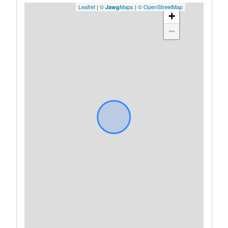
Leaflet
|
©
Maps
|
© OpenStreetMap
Jawg
+
−