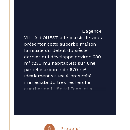
                                        L'agence 
VILLA d'OUEST a le plaisir de vous 
présenter cette superbe maison 
familiale du début du siècle 
dernier qui développe environ 280 
m² (230 m2 habitables) sur une 
parcelle arborée de 670 m². 
Idéalement située à proximité 
immédiate du très recherché 
quartier de l'Hôpital Foch, et à 
seulement 5 minutes à pied de la 
ligne L et de la gare du T2, 
En parfait état, cette propriété 
séduit par ses volumes généreux, 
sa luminosité exceptionnelle et ses 
Pièce(s)
8