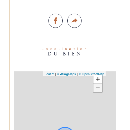
Localisation
DU BIEN
Leaflet
|
©
Maps
|
© OpenStreetMap
Jawg
+
−