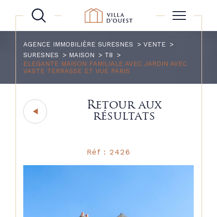
AGENCE IMMOBILIÈRE SURESNES
VENTE
SURESNES
MAISON
T8
ELEGANTE MAISON FAMILIALE AVEC JARDIN AVEC
VASTE TERRASSE ET VUE PARIS
Retour aux
résultats
Réf : 2426