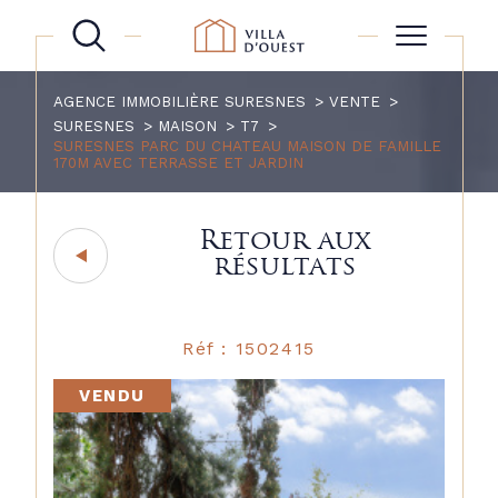
AGENCE IMMOBILIÈRE SURESNES
VENTE
SURESNES
MAISON
T7
SURESNES PARC DU CHATEAU MAISON DE FAMILLE
170M AVEC TERRASSE ET JARDIN
Retour aux
résultats
Réf : 1502415
VENDU