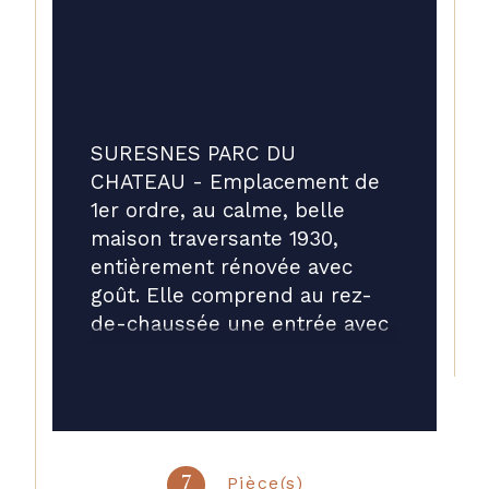
SURESNES PARC DU 
CHATEAU - Emplacement de 
1er ordre, au calme, belle 
maison traversante 1930, 
entièrement rénovée avec 
goût. Elle comprend au rez-
de-chaussée une entrée avec 
penderie, une grande 
buanderie et un salon/family 
room donnant sur un jardin 
verdoyant avec son cabanon. 
Au 1er étage, une spacieuse 
Pièce(s)
7