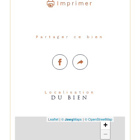
Imprimer
Partager ce bien
Localisation
DU BIEN
Leaflet
|
©
Maps
|
© OpenStreetMap
Jawg
+
−