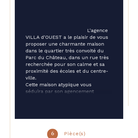
                                        L'agence 
VILLA d'OUEST a le plaisir de vous 
proposer une charmante maison 
dans le quartier très convoité du 
Parc du Château, dans un rue très 
recherchée pour son calme et sa 
proximité des écoles et du centre-
ville.
Cette maison atypique vous 
séduira par son agencement 
original et l'atmosphère qui y règne.
D'une surface de 154 m2 environs 
(126 m2 carrez), elle est composée 
d'un rez de chaussé avec entrée, 
vaste séjour de 35 m2  avec 
cheminée donnant sur un 
Pièce(s)
6