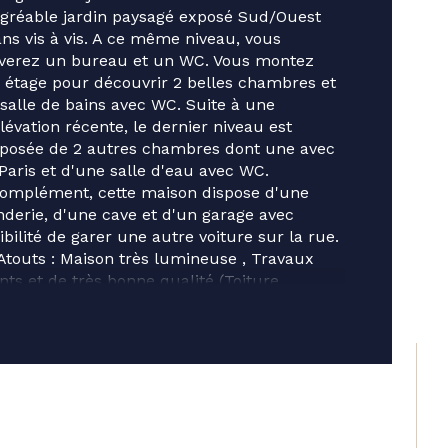
censeur
gréable jardin paysagé exposé Sud/Ouest 
ans vis à vis. A ce même niveau, vous 
 de salle de bains
verez un bureau et un WC. Vous montez 
 étage pour découvrir 2 belles chambres et 
salle de bains avec WC. Suite à une 
 de salle d'eau
lévation récente, le dernier niveau est 
osée de 2 autres chambres dont une avec 
Paris et d'une salle d'eau avec WC.
omplément, cette maison dispose d'une 
derie, d'une cave et d'un garage avec 
ibilité de garer une autre voiture sur la rue.
Atouts : Maison très lumineuse , Travaux 
nts et de très bonne qualité (Toiture, 
lement, chaudière, double vitrage) 
ettant un DPE D, nombreux rangements.
gares du T2 et SNCF, Ecoles (secteur 
UIDELLES) et commerces à 2 pas
etit bijoux en coeur de ville, rare et à 
uvrir sans tarder ! (3.10 % d'honoraires TTC 
 charge de l'acquéreur.)
