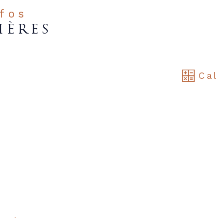
nfos
IÈRES
Cal