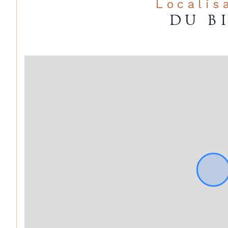
Localis
DU B