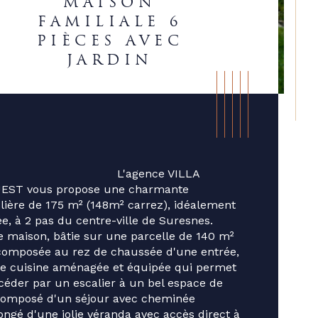
MAISON
FAMILIALE 6
PIÈCES AVEC
JARDIN
                               L'agence VILLA 
UEST vous propose une charmante 
ière de 175 m² (148m² carrez), idéalement 
ée, à 2 pas du centre-ville de Suresnes. 
e maison, bâtie sur une parcelle de 140 m² 
composée au rez de chaussée d'une entrée, 
e cuisine aménagée et équipée qui permet 
ristiques
Valeurs
céder par un escalier à un bel espace de 
mbre de pièces
composé d'un séjour avec cheminée 
ongé d'une jolie véranda avec accès direct à 