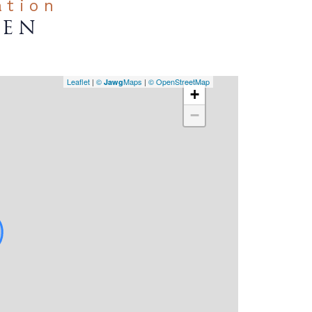
ation
IEN
Leaflet
|
©
Maps
|
© OpenStreetMap
Jawg
+
−