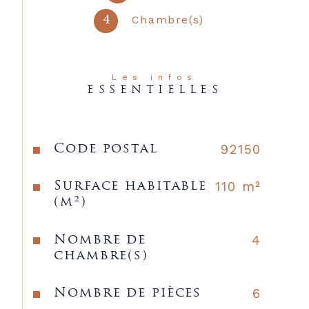
Ses atouts :  localisation, belles 
prestations, système de 
Chambre(s)
4
surveillance, climatisation, cave en 
sous-sol.
Idéal pour une famille !  (3.06 % 
d'honoraires TTC à la charge de 
Les infos
ESSENTIELLES
l'acquéreur.)

Caractéristiques
Valeurs
92150
Code postal
110 m²
Surface habitable
(m²)
4
Nombre de
chambre(s)
6
Nombre de pièces