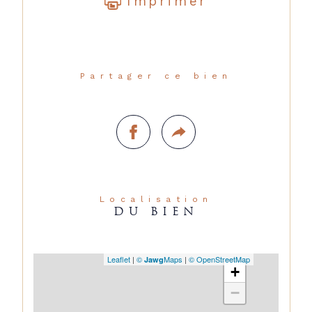
Imprimer
Partager ce bien
Localisation
DU BIEN
Leaflet
|
©
Maps
|
© OpenStreetMap
Jawg
+
−