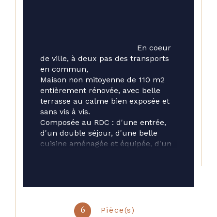
                                        En coeur 
de ville, à deux pas des transports 
en commun, 
Maison non mitoyenne de 110 m2 
entièrement rénovée, avec belle 
terrasse au calme bien exposée et 
sans vis à vis. 
Composée au RDC : d'une entrée, 
d'un double séjour, d'une belle 
cuisine aménagée et équipée, d'un 
patio, d'une chambre, d'une salle 
de douche et de 2 WC. 
Au 1er étage, deux chambres et 
une salle de douche. 
Au 2ème étage : une belle 
chambre et une salle de douche. 
Pièce(s)
6