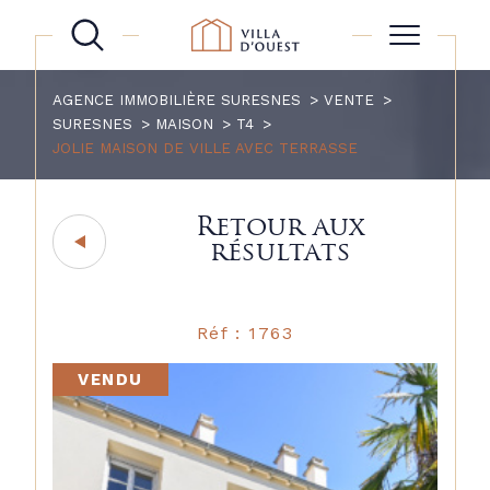
AGENCE IMMOBILIÈRE SURESNES
VENTE
SURESNES
MAISON
T4
JOLIE MAISON DE VILLE AVEC TERRASSE
Retour aux
résultats
Réf : 1763
VENDU