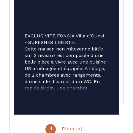
EXCLUSIVITE FONCIA Villa d'Ouest 
- SURESNES LIBERTE.
Cette maison non mitoyenne bâtie 
sur 3 niveaux est composée d'une 
belle pièce à vivre avec une cuisine 
US aménagée et équipée. A l'étage, 
de 2 chambres avec rangements, 
d'une salle d'eau et d'un WC. En 
rez de jardin, une chambre 
parentale avec une salle d'eau et 
WC, une buanderie. Sous combles, 
un grenier pour assurer le 
rangement.
Une terrasse de 15 m2 vient 
compléter cet ensemble.
Pièce(s)
4