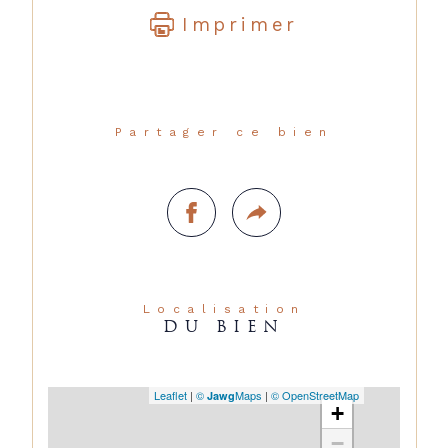
Imprimer
Partager ce bien
Localisation
DU BIEN
Leaflet
|
©
Maps
|
© OpenStreetMap
Jawg
+
−