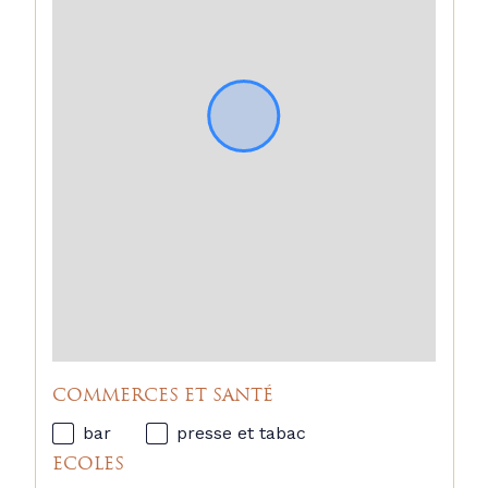
Défense et Paris.
Un appartement familial rare sur 
le secteur, offrant de beaux 
volumes, un excellent état général 
et un cadre de vie recherché, idéal 
pour une famille en quête 
d'espace, de confort et de praticité. 
(3.88 % d'honoraires TTC à la 
charge de l'acquéreur.)
Copropriété de 29 lots.
Charges annuelles : 7900.00 euros.

COMMERCES ET SANTÉ
bar
presse et tabac
ECOLES