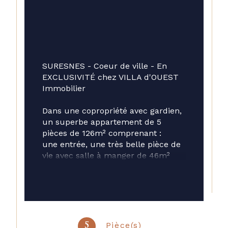
SURESNES - Coeur de ville - En 
EXCLUSIVITÉ chez VILLA d'OUEST 
Immobilier
Dans une copropriété avec gardien, 
un superbe appartement de 5 
pièces de 126m² comprenant : 
une entrée, une très belle pièce de 
vie avec salle à manger de 46m² 
donnant sur une terrasse 80m² 
accessible directement par le 
séjour et par toutes les chambres, 
une cuisine séparée, trois 
chambres (possibilité 4), une salle 
de bains avec WC, une salle d'eau 
Pièce(s)
5