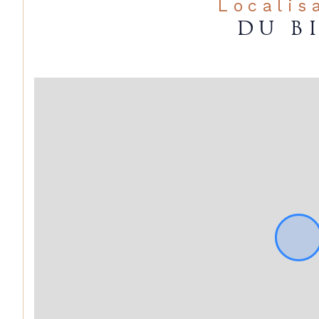
Localis
DU B