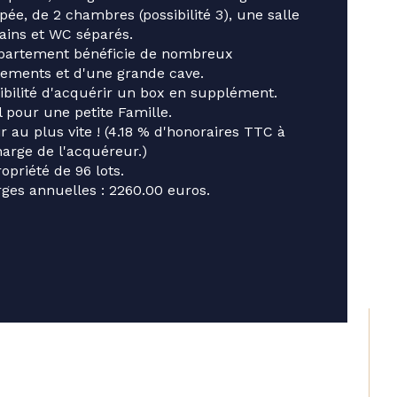
 de salle de bains
pée, de 2 chambres (possibilité 3), une salle 
ains et WC séparés. 
isine
partement bénéficie de nombreux 
ements et d'une grande cave. 
ibilité d'acquérir un box en supplément. 
pe de cuisine
l pour une petite Famille. 
ir au plus vite ! (4.18 % d'honoraires TTC à 
harge de l'acquéreur.)
opriété de 96 lots.
ges annuelles : 2260.00 euros.
