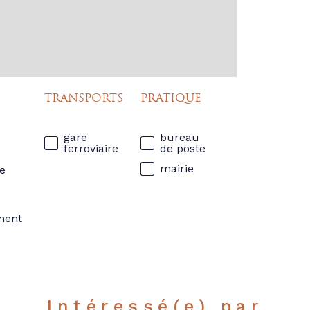
TRANSPORTS
PRATIQUE
gare
bureau
ferroviaire
de poste
mairie
e
ment
Intéressé(e) par