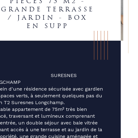
PIÈCES 75 M2 -
GRANDE TERRASSE
/ JARDIN - BOX
EN SUPP
                                SURESNES 
GCHAMP 
ein d'une résidence sécurisée avec gardien 
spaces verts, à seulement quelques pas du 
m T2 Suresnes Longchamp. 
able appartement de 75m² très bien 
cé, traversant et lumineux comprenant 
ristiques
Valeurs
entrée, un double séjour avec baie vitrée 
censeur
ant accès à une terrasse et au jardin de la 
opriété, une grande cuisine aménagée et 