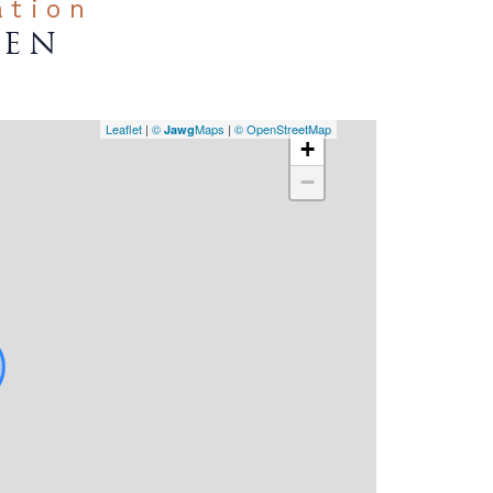
ation
IEN
Leaflet
|
©
Maps
|
© OpenStreetMap
Jawg
+
−