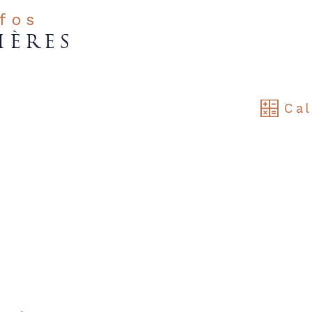
nfos
IÈRES
Cal