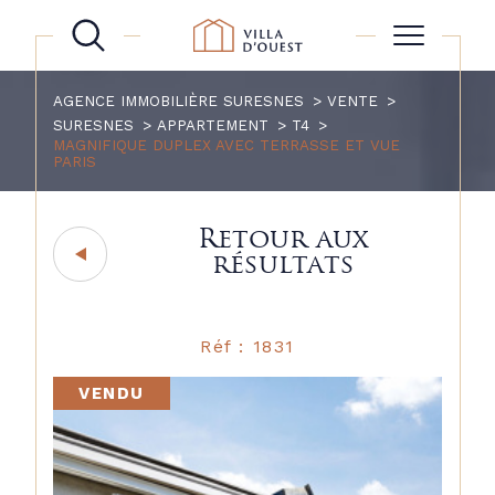
AGENCE IMMOBILIÈRE SURESNES
VENTE
SURESNES
APPARTEMENT
T4
MAGNIFIQUE DUPLEX AVEC TERRASSE ET VUE
PARIS
Retour aux
résultats
Réf : 1831
VENDU