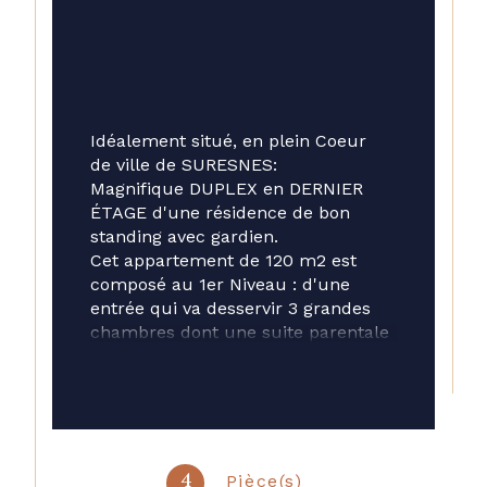
Idéalement situé, en plein Coeur 
de ville de SURESNES: 
Magnifique DUPLEX en DERNIER 
ÉTAGE d'une résidence de bon 
standing avec gardien. 
Cet appartement de 120 m2 est 
composé au 1er Niveau : d'une 
entrée qui va desservir 3 grandes 
chambres dont une suite parentale 
avec salle de bains avec douche, 
une salle d'eau avec WC, un WC 
indépendant et un dressing sous 
l'escalier. 
A l'étage, une grande cuisine / 
salle à manger avec îlot central et 
Pièce(s)
4