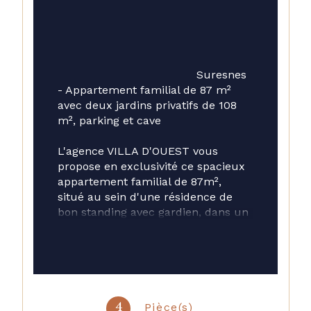
                                        Suresnes 
- Appartement familial de 87 m² 
avec deux jardins privatifs de 108 
m², parking et cave
L'agence VILLA D'OUEST vous 
propose en exclusivité ce spacieux 
appartement familial de 87m², 
situé au sein d'une résidence de 
bon standing avec gardien, dans un 
environnement calme et recherché 
à proximité des commerces du 
haut de Suresnes.
Véritable atout de ce bien, ses 
deux jardins privatifs totalisant 
Pièce(s)
4