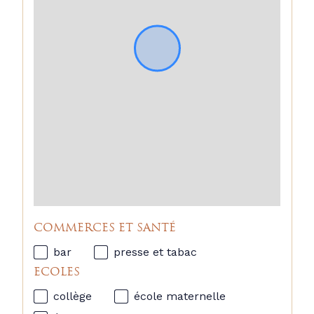
son cadre verdoyant, ses extérieurs 
exceptionnels et son emplacement 
privilégié permettant de rejoindre 
facilement les commerces, les 
établissements scolaires et les 
transports.
Un bien rare sur le marché, offrant 
le confort d'un appartement et les 
avantages d'une maison grâce à 
ses vastes jardins privatifs. À 
découvrir sans tarder ! (4.17 % 
d'honoraires TTC à la charge de 
l'acquéreur.)
Copropriété de 33 lots.
COMMERCES ET SANTÉ
Charges annuelles : 3980.00 euros.

bar
presse et tabac
ECOLES
collège
école maternelle