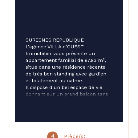
SURESNES REPUBLIQUE 
L'agence VILLA d'OUEST 
Immobilier vous présente un 
appartement familial de 87.93 m², 
situé dans une résidence récente 
de très bon standing avec gardien 
et totalement au calme. 
Il dispose d'un bel espace de vie 
donnant sur un grand balcon sans 
vis à vis et offrant une vue dégagée 
sur PARIS, et d'une cuisine séparée 
aménagée et équipée avec un 
accès à un balcon. 
L'espace nuit est composé de 3 
chambres dont une suite parentale 
Pièce(s)
4