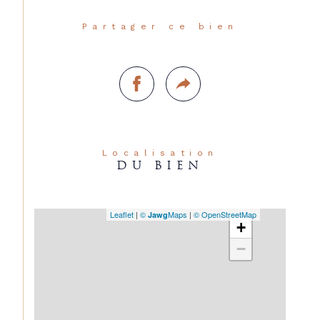
Partager ce bien
Localisation
DU BIEN
Leaflet
|
©
Maps
|
© OpenStreetMap
Jawg
+
−