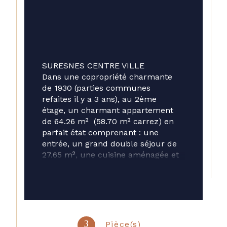
SURESNES CENTRE VILLE
Dans une copropriété charmante 
de 1930 (parties communes 
refaites il y a 3 ans), au 2ème 
étage, un charmant appartement 
de 64.26 m²  (58.70 m² carrez) en 
parfait état comprenant : une 
entrée, un grand double séjour de 
27.65 m², une cuisine aménagée et 
équipée, une salle de douche avec 
WC, et deux chambres. 
Double vitrage, radiateurs changés, 
cuisine rénovée, salle de douche 
également, électricité refaite, porte 
blindée. Moulures, cheminées et 
Pièce(s)
3