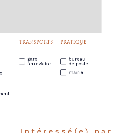
TRANSPORTS
PRATIQUE
gare
bureau
ferroviaire
de poste
mairie
e
ment
Intéressé(e) par