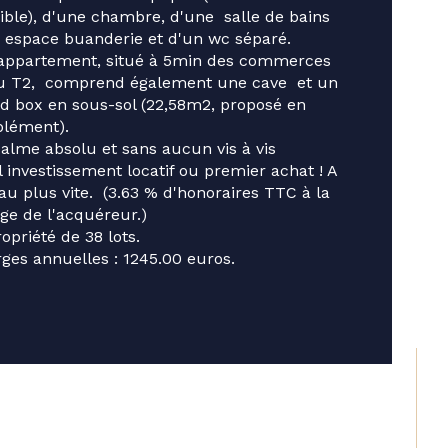
censeur
ible), d'une chambre, d'une  salle de bains 
 espace buanderie et d'un wc séparé. 
 de salle de bains
appartement, situé à 5min des commerces 
u T2,  comprend également une cave  et un 
d box en sous-sol (22,58m2, proposé en 
isine
lément). 
alme absolu et sans aucun vis à vis
l investissement locatif ou premier achat ! A 
 au plus vite.  (3.63 % d'honoraires TTC à la 
ge de l'acquéreur.)
opriété de 38 lots.
ges annuelles : 1245.00 euros.
