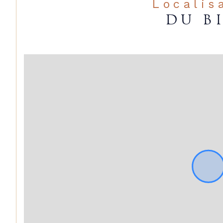
Localis
DU B