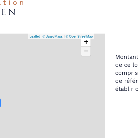
ation
IEN
Leaflet
|
©
Maps
|
© OpenStreetMap
Jawg
+
−
Montant
de ce l
compris 
de référ
établir 