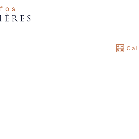
nfos
IÈRES
Cal