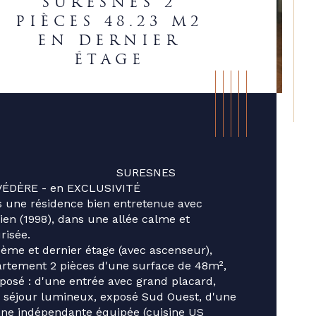
SURESNES 2
PIÈCES 48.23 M2
EN DERNIER
ÉTAGE
                                SURESNES 
VÉDÈRE - en EXCLUSIVITÉ
 une résidence bien entretenue avec 
ien (1998), dans une allée calme et 
risée. 
ème et dernier étage (avec ascenseur), 
rtement 2 pièces d'une surface de 48m², 
ristiques
Valeurs
osé : d'une entrée avec grand placard, 
age
 séjour lumineux, exposé Sud Ouest, d'une 
ine indépendante équipée (cuisine US 