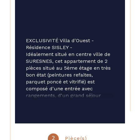
EXCLUSIVITÉ Villa d'Ouest - 
Résidence SISLEY - 
Idéalement situé en centre ville de 
SURESNES, cet appartement de 2 
pièces situé au 5ème étage en très 
bon état (peintures refaites, 
parquet poncé et vitrifié) est 
composé d'une entrée avec 
rangements, d'un grand séjour 
ouvert avec une cuisine US, 1 
chambre avec dressing, une salle 
de bains , un WC et un grand 
balcon. 
Cet appartement est vendu avec 
une cave et une place de parking.
Pièce(s)
2