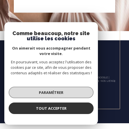
Comme beaucoup, notre site
Maison T6 à louer à
utilise les cookies
Suresnes
On aimerait vous accompagner pendant
votre visite.
En poursuivant, vous acceptez l'utilisation des
cookies par ce site, afin de vous proposer des
contenus adaptés et réaliser des statistiques !
© 2026 | TOUS DROITS RÉSERVÉS | TRADUCTION POWERED BY GOOGLE |
NOS HONORAIRES
PLAN DU SITE
MENTIONS LÉGALES
ADMIN
NOS LIENS
POLITIQUE RGPD
COOKIES
PARAMÉTRER
TOUT ACCEPTER