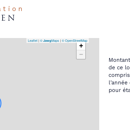
ation
IEN
Leaflet
|
©
Maps
|
© OpenStreetMap
Jawg
+
−
Montant
de ce l
compris 
l'année 
pour éta