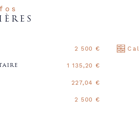
nfos
IÈRES
Cal
2 500 €
1 135,20 €
taire
227,04 €
2 500 €