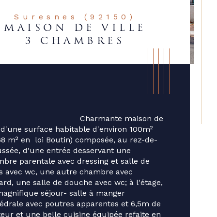
Suresnes (92150)
MAISON DE VILLE
3 CHAMBRES
                              Charmante maison de 
e d'une surface habitable d'environ 100m² 
68 m² en  loi Boutin) composée, au rez-de-
ssée, d'une entrée desservant une 
bre parentale avec dressing et salle de 
s avec wc, une autre chambre avec 
ard, une salle de douche avec wc; à l'étage, 
ristiques
Valeurs
agnifique séjour- salle à manger 
ublé
édrale avec poutres apparentes et 6,5m de 
eur et une belle cuisine équipée refaite en 