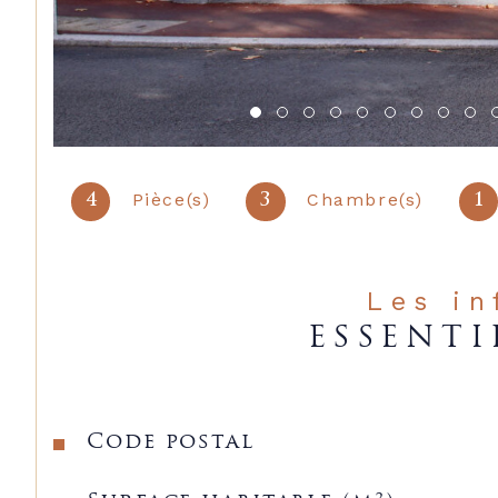
Pièce(s)
Chambre(s)
4
3
1
Les i
ESSENTI
Caractéristiques
Valeurs
Code postal