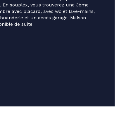
censeur
. En souplex, vous trouverez une 3ème 
bre avec placard, avec wc et lave-mains, 
 de salle de bains
buanderie et un accès garage. Maison 
onible de suite.

 de salle d'eau