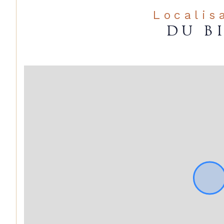
Localis
DU B