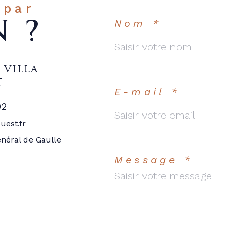
 par
Nom *
N ?
 VILLA
T
E-mail *
02
uest.fr
néral de Gaulle
Message *